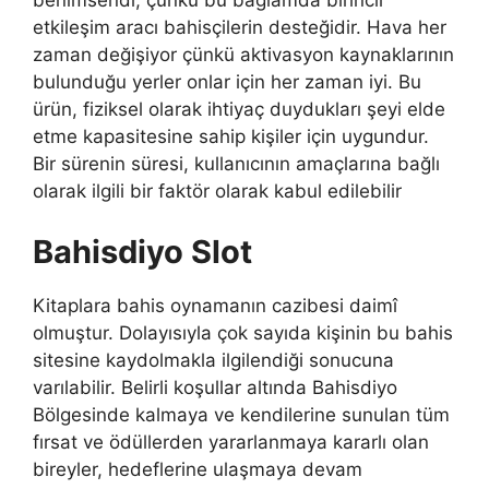
benimsendi, çünkü bu bağlamda birincil
etkileşim aracı bahisçilerin desteğidir. Hava her
zaman değişiyor çünkü aktivasyon kaynaklarının
bulunduğu yerler onlar için her zaman iyi. Bu
ürün, fiziksel olarak ihtiyaç duydukları şeyi elde
etme kapasitesine sahip kişiler için uygundur.
Bir sürenin süresi, kullanıcının amaçlarına bağlı
olarak ilgili bir faktör olarak kabul edilebilir
Bahisdiyo Slot
Kitaplara bahis oynamanın cazibesi daimî
olmuştur. Dolayısıyla çok sayıda kişinin bu bahis
sitesine kaydolmakla ilgilendiği sonucuna
varılabilir. Belirli koşullar altında Bahisdiyo
Bölgesinde kalmaya ve kendilerine sunulan tüm
fırsat ve ödüllerden yararlanmaya kararlı olan
bireyler, hedeflerine ulaşmaya devam