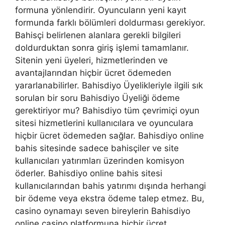
formuna yönlendirir. Oyuncuların yeni kayıt
formunda farklı bölümleri doldurması gerekiyor.
Bahisçi belirlenen alanlara gerekli bilgileri
doldurduktan sonra giriş işlemi tamamlanır.
Sitenin yeni üyeleri, hizmetlerinden ve
avantajlarından hiçbir ücret ödemeden
yararlanabilirler. Bahisdiyo Üyelikleriyle ilgili sık
sorulan bir soru Bahisdiyo Üyeliği ödeme
gerektiriyor mu? Bahisdiyo tüm çevrimiçi oyun
sitesi hizmetlerini kullanıcılara ve oyunculara
hiçbir ücret ödemeden sağlar. Bahisdiyo online
bahis sitesinde sadece bahisçiler ve site
kullanıcıları yatırımları üzerinden komisyon
öderler. Bahisdiyo online bahis sitesi
kullanıcılarından bahis yatırımı dışında herhangi
bir ödeme veya ekstra ödeme talep etmez. Bu,
casino oynamayı seven bireylerin Bahisdiyo
online casino platformuna hiçbir ücret