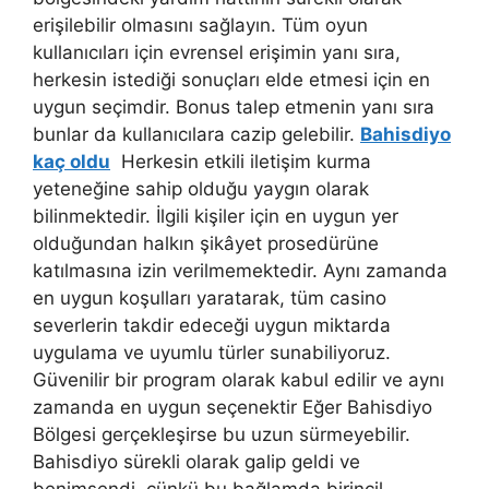
erişilebilir olmasını sağlayın. Tüm oyun
kullanıcıları için evrensel erişimin yanı sıra,
herkesin istediği sonuçları elde etmesi için en
uygun seçimdir. Bonus talep etmenin yanı sıra
bunlar da kullanıcılara cazip gelebilir.
Bahisdiyo
kaç oldu
Herkesin etkili iletişim kurma
yeteneğine sahip olduğu yaygın olarak
bilinmektedir. İlgili kişiler için en uygun yer
olduğundan halkın şikâyet prosedürüne
katılmasına izin verilmemektedir. Aynı zamanda
en uygun koşulları yaratarak, tüm casino
severlerin takdir edeceği uygun miktarda
uygulama ve uyumlu türler sunabiliyoruz.
Güvenilir bir program olarak kabul edilir ve aynı
zamanda en uygun seçenektir Eğer Bahisdiyo
Bölgesi gerçekleşirse bu uzun sürmeyebilir.
Bahisdiyo sürekli olarak galip geldi ve