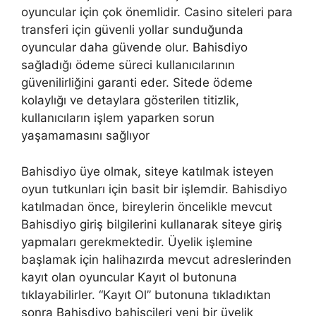
oyuncular için çok önemlidir. Casino siteleri para
transferi için güvenli yollar sunduğunda
oyuncular daha güvende olur. Bahisdiyo
sağladığı ödeme süreci kullanıcılarının
güvenilirliğini garanti eder. Sitede ödeme
kolaylığı ve detaylara gösterilen titizlik,
kullanıcıların işlem yaparken sorun
yaşamamasını sağlıyor
Bahisdiyo üye olmak, siteye katılmak isteyen
oyun tutkunları için basit bir işlemdir. Bahisdiyo
katılmadan önce, bireylerin öncelikle mevcut
Bahisdiyo giriş bilgilerini kullanarak siteye giriş
yapmaları gerekmektedir. Üyelik işlemine
başlamak için halihazırda mevcut adreslerinden
kayıt olan oyuncular Kayıt ol butonuna
tıklayabilirler. “Kayıt Ol” butonuna tıkladıktan
sonra Bahisdiyo bahisçileri yeni bir üyelik