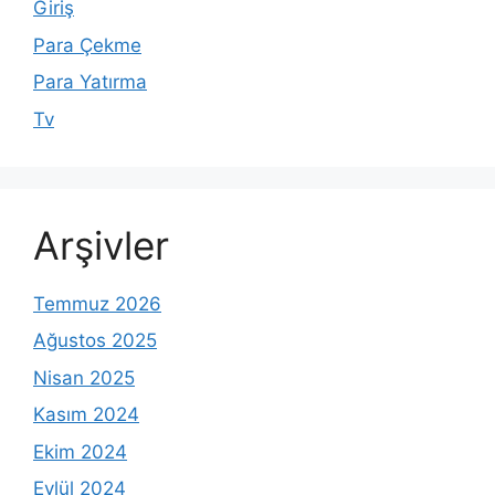
Giriş
Para Çekme
Para Yatırma
Tv
Arşivler
Temmuz 2026
Ağustos 2025
Nisan 2025
Kasım 2024
Ekim 2024
Eylül 2024