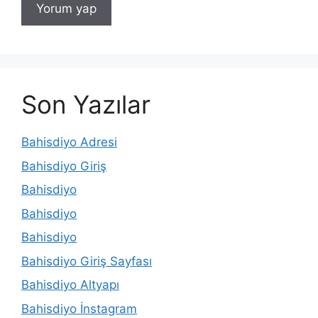
Son Yazılar
Bahisdiyo Adresi
Bahisdiyo Giriş
Bahisdiyo
Bahisdiyo
Bahisdiyo
Bahisdiyo Giriş Sayfası
Bahisdiyo Altyapı
Bahisdiyo İnstagram