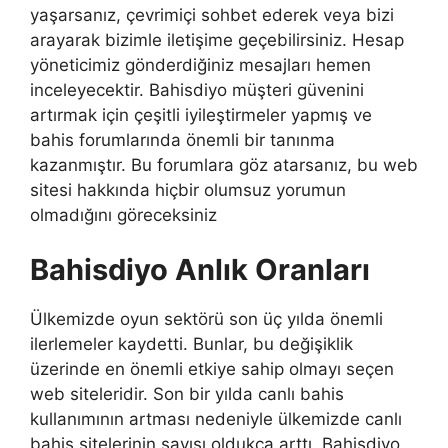
yaşarsanız, çevrimiçi sohbet ederek veya bizi
arayarak bizimle iletişime geçebilirsiniz. Hesap
yöneticimiz gönderdiğiniz mesajları hemen
inceleyecektir. Bahisdiyo müşteri güvenini
artırmak için çeşitli iyileştirmeler yapmış ve
bahis forumlarında önemli bir tanınma
kazanmıştır. Bu forumlara göz atarsanız, bu web
sitesi hakkında hiçbir olumsuz yorumun
olmadığını göreceksiniz
Bahisdiyo Anlık Oranları
Ülkemizde oyun sektörü son üç yılda önemli
ilerlemeler kaydetti. Bunlar, bu değişiklik
üzerinde en önemli etkiye sahip olmayı seçen
web siteleridir. Son bir yılda canlı bahis
kullanımının artması nedeniyle ülkemizde canlı
bahis sitelerinin sayısı oldukça arttı. Bahisdiyo