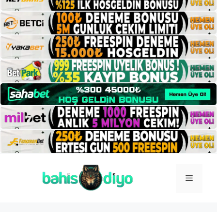
İçeriğe
atla
Menü