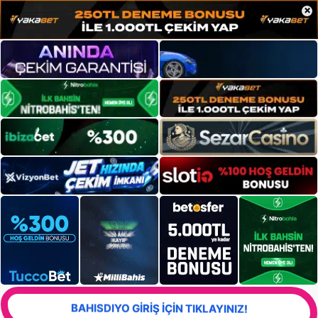
×
BAHISDIYO GİRİŞ İÇİN TIKLAYINIZ!