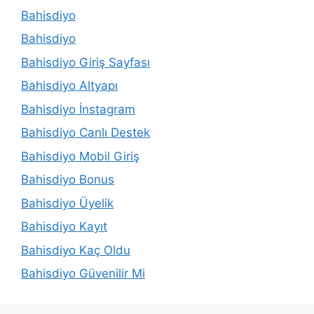
Bahisdiyo
Bahisdiyo
Bahisdiyo Giriş Sayfası
Bahisdiyo Altyapı
Bahisdiyo İnstagram
Bahisdiyo Canlı Destek
Bahisdiyo Mobil Giriş
Bahisdiyo Bonus
Bahisdiyo Üyelik
Bahisdiyo Kayıt
Bahisdiyo Kaç Oldu
Bahisdiyo Güvenilir Mi