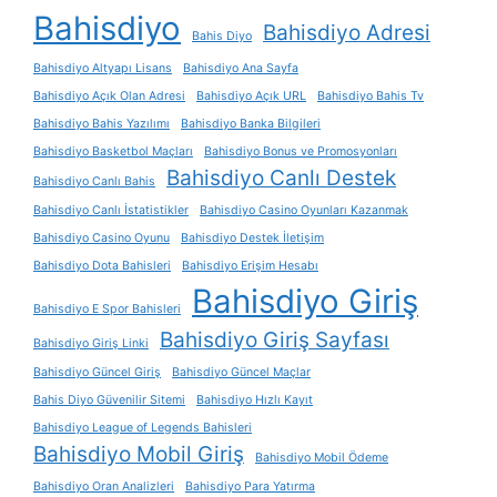
Bahisdiyo
Bahisdiyo Adresi
Bahis Diyo
Bahisdiyo Altyapı Lisans
Bahisdiyo Ana Sayfa
Bahisdiyo Açık Olan Adresi
Bahisdiyo Açık URL
Bahisdiyo Bahis Tv
Bahisdiyo Bahis Yazılımı
Bahisdiyo Banka Bilgileri
Bahisdiyo Basketbol Maçları
Bahisdiyo Bonus ve Promosyonları
Bahisdiyo Canlı Destek
Bahisdiyo Canlı Bahis
Bahisdiyo Canlı İstatistikler
Bahisdiyo Casino Oyunları Kazanmak
Bahisdiyo Casino Oyunu
Bahisdiyo Destek İletişim
Bahisdiyo Dota Bahisleri
Bahisdiyo Erişim Hesabı
Bahisdiyo Giriş
Bahisdiyo E Spor Bahisleri
Bahisdiyo Giriş Sayfası
Bahisdiyo Giriş Linki
Bahisdiyo Güncel Giriş
Bahisdiyo Güncel Maçlar
Bahis Diyo Güvenilir Sitemi
Bahisdiyo Hızlı Kayıt
Bahisdiyo League of Legends Bahisleri
Bahisdiyo Mobil Giriş
Bahisdiyo Mobil Ödeme
Bahisdiyo Oran Analizleri
Bahisdiyo Para Yatırma