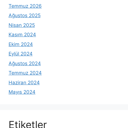
Temmuz 2026
Ağustos 2025
Nisan 2025
Kasım 2024
Ekim 2024
Eylül 2024
Ağustos 2024
Temmuz 2024
Haziran 2024
Mayıs 2024
Etiketler