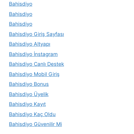
Bahisdiyo
Bahisdiyo
Bahisdiyo
Bahisdiyo Giriş Sayfası
Bahisdiyo Altyapı
Bahisdiyo İnstagram
Bahisdiyo Canlı Destek
Bahisdiyo Mobil Giriş
Bahisdiyo Bonus
Bahisdiyo Üyelik
Bahisdiyo Kayıt
Bahisdiyo Kaç Oldu
Bahisdiyo Güvenilir Mi